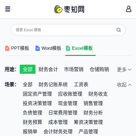
PPT模板
Word模板
Excel模板
用途：
全部
财务会计
市场营销
仓储购销
更多
人事行政
考勤统计
个人家庭
场景：
全部
财务记账系统
工资表
收起
教育培训
公司预算
其它
固定资产管理
应收账管理
财务收支
投资决策管理
现金管理
销售管理
负债管理
日常费用管理
财务分析
财务预算
成本管理
筹资决策管理
报销单
会计财务处理
产品管理