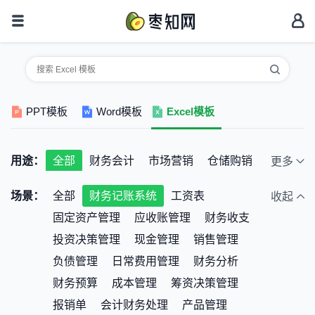
PPT模板
Word模板
Excel模板
用途：
全部
财务会计
市场营销
仓储购销
更多
人事行政
考勤统计
个人家庭
场景：
全部
财务记账系统
工资表
收起
教育培训
公司预算
其它
固定资产管理
应收账管理
财务收支
投资决策管理
现金管理
销售管理
负债管理
日常费用管理
财务分析
财务预算
成本管理
筹资决策管理
报销单
会计财务处理
产品管理