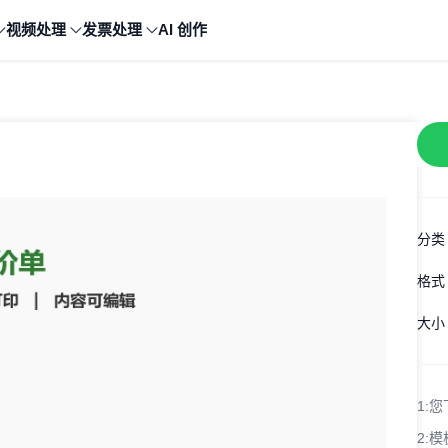
视频处理
发票处理
AI 创作
分类
格式
大小
1:
您
2:
模