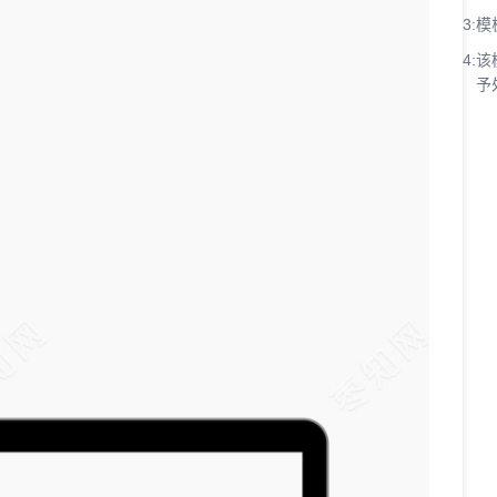
3:
模
4:
该
予