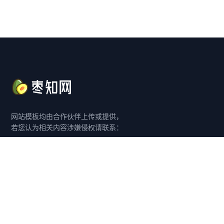
网站模板均由合作伙伴上传或提供，
若您认为相关内容涉嫌侵权请联系：
客服 QQ：3981029802