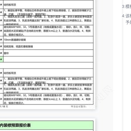
3:
模
4:
该
予