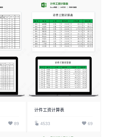
计件工资计算表
89
4533
69