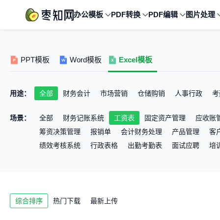
办公模板
PDF转换
PDF编辑
图片处理
PPT模板
Word模板
Excel模板
用途：
全部
财务会计
市场营销
仓储购销
人事行政
考
场景：
全部
财务记账系统
工资表
固定资产管理
应收账
筹资决策管理
报销单
会计财务处理
产品管理
客
绩效考核系统
行政表格
出勤考勤表
面试应聘
培
综合排序
热门下载
最新上传