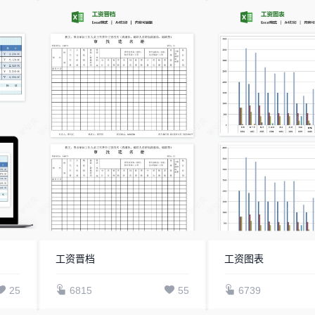
工资晋档
工资图表
25
6815
55
6739