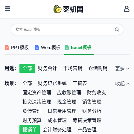
PPT模板
Word模板
Excel模板
用途：
全部
财务会计
市场营销
仓储购销
更多
人事行政
考勤统计
个人家庭
场景：
全部
财务记账系统
工资表
收起
教育培训
公司预算
其它
固定资产管理
应收账管理
财务收支
投资决策管理
现金管理
销售管理
负债管理
日常费用管理
财务分析
财务预算
成本管理
筹资决策管理
报销单
会计财务处理
产品管理