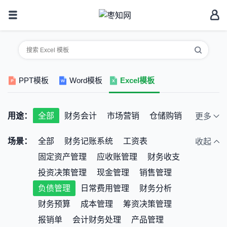
PPT模板
Word模板
Excel模板
用途：
全部
财务会计
市场营销
仓储购销
更多
人事行政
考勤统计
个人家庭
场景：
全部
财务记账系统
工资表
收起
教育培训
公司预算
其它
固定资产管理
应收账管理
财务收支
投资决策管理
现金管理
销售管理
负债管理
日常费用管理
财务分析
财务预算
成本管理
筹资决策管理
报销单
会计财务处理
产品管理