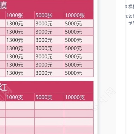
3:
模
4:
该
予