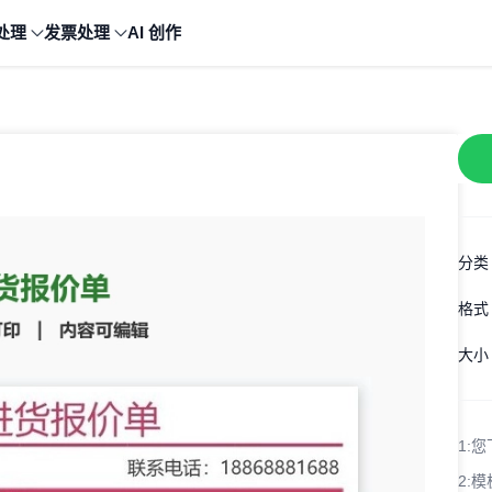
处理
发票处理
AI 创作
分类
格式
大小
1:
您
2:
模