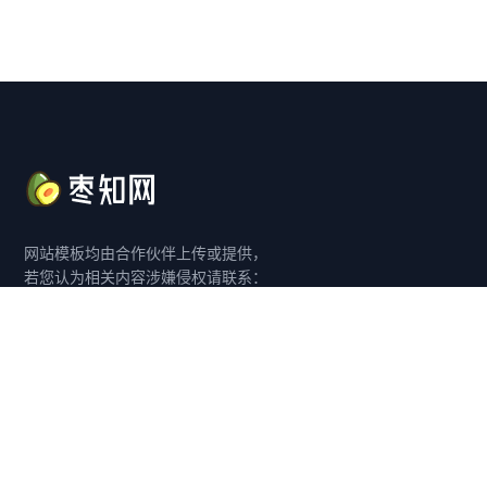
网站模板均由合作伙伴上传或提供，
若您认为相关内容涉嫌侵权请联系：
客服 QQ：3981029802