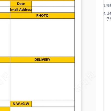
3:
模
4:
该
予