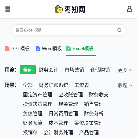
PPT模板
Word模板
Excel模板
用途：
全部
财务会计
市场营销
仓储购销
更多
人事行政
考勤统计
个人家庭
场景：
全部
财务记账系统
工资表
收起
教育培训
公司预算
其它
固定资产管理
应收账管理
财务收支
投资决策管理
现金管理
销售管理
负债管理
日常费用管理
财务分析
财务预算
成本管理
筹资决策管理
报销单
会计财务处理
产品管理