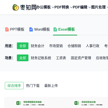
办公模板
PDF转换
PDF编辑
图片处理
PPT模板
Word模板
Excel模板
用途：
全部
财务会计
市场营销
仓储购销
人事行政
考
场景：
全部
财务记账系统
工资表
固定资产管理
应收账
筹资决策管理
报销单
会计财务处理
产品管理
客
绩效考核系统
行政表格
出勤考勤表
面试应聘
培
综合排序
热门下载
最新上传