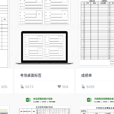
考场桌面标签
成绩单
605
9473
904
9490