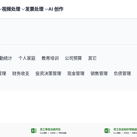
视频处理
发票处理
AI 创作
勤统计
个人家庭
教育培训
公司预算
其它
管理
财务收支
投资决策管理
现金管理
销售管理
负债管理
户管理
销售管理
业绩分析
报价单
采购单
出入库登记
进销
训管理
员工离职表
办公用品管理表
车辆管理
排班值班