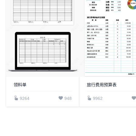
领料单
旅行费用预算表
9264
948
9962