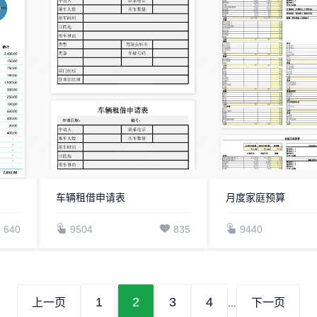
车辆租借申请表
月度家庭预算
640
9504
835
9440
1
2
3
4
上一页
下一页
...