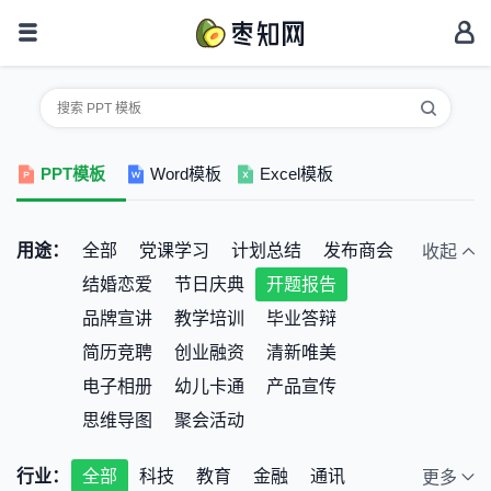
PPT模板
Word模板
Excel模板
用途：
全部
党课学习
计划总结
发布商会
收起
结婚恋爱
节日庆典
开题报告
品牌宣讲
教学培训
毕业答辩
简历竞聘
创业融资
清新唯美
电子相册
幼儿卡通
产品宣传
思维导图
聚会活动
行业：
全部
科技
教育
金融
通讯
更多