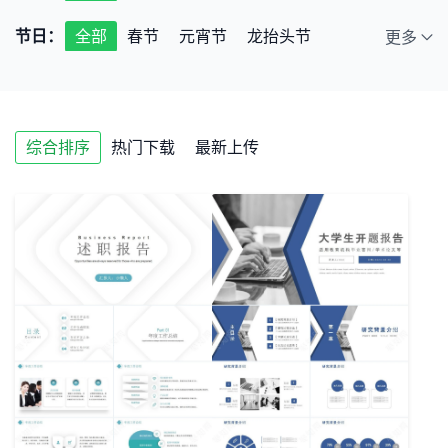
广告
旅游
互联网
房地产
节日：
全部
春节
元宵节
龙抬头节
更多
医药医疗
影视传媒
公益宣传
端午节
七夕节
中秋节
小年
室内装修
绿色环保
体育运动
情人节
儿童节
教师节
圣诞节
银行证券
保险理赔
财务会计
通用
综合排序
热门下载
最新上传