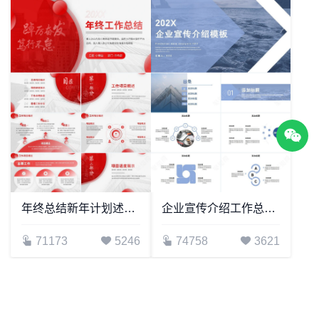
年终总结新年计划述职报告通用PPT模板(21)
企业宣传介绍工作总结通用PPT模板
71173
5246
74758
3621
1
2
3
...