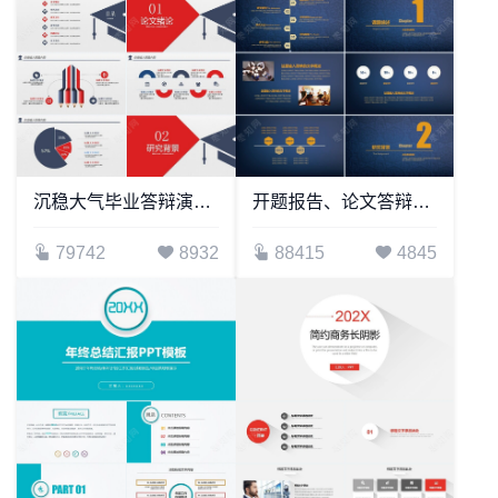
沉稳大气毕业答辩演讲辩论教育课件PPT模板
开题报告、论文答辩学术类通用PPT模版
79742
8932
88415
4845