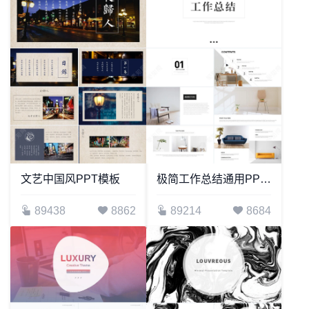
文艺中国风PPT模板
极简工作总结通用PPT模板
89438
8862
89214
8684