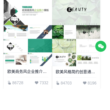
欧美商务风企业推介PPT模板企业推介项目展示计划总结商业融资
欧美风格简约创意通用模板
86728
7332
84703
8196
1
2
3
...