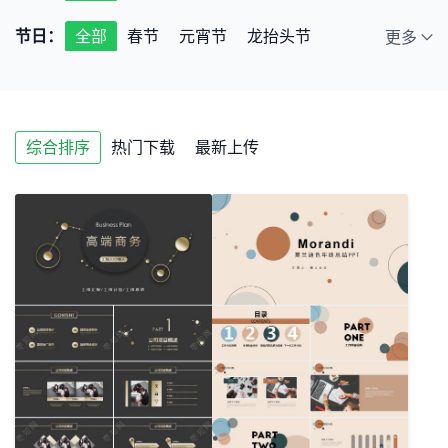
通讯
广告
旅游
互联网
房地产
节日：
全部
春节
元宵节
龙抬头节
更多
医药医疗
影视传媒
农业养殖
端午节
七夕节
中秋节
小年
公益宣传
室内装修
美容彩妆
情人节
儿童节
教师节
圣诞节
餐饮美食
绿色环保
体育运动
银行证券
保险理赔
财务会计
通用
综合排序
热门下载
最新上传