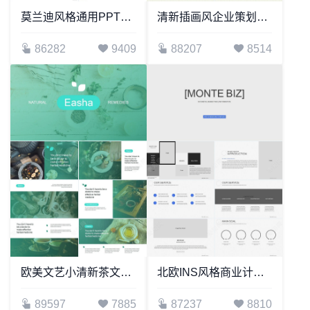
莫兰迪风格通用PPT模板(49)
清新插画风企业策划宣传PPT模板
86282
9409
88207
8514
欧美文艺小清新茶文化高端品牌宣传通用PPT模板
北欧INS风格商业计划书产品发布PPT模板
89597
7885
87237
8810