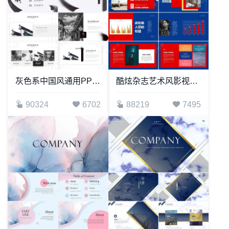
灰色系中国风通用PPT模板
酷炫杂志艺术风影视PPT模板
90324
6702
88219
7495