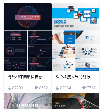
线条地球圆形科技感通用PPT模板
蓝色科技大气商务报告工作汇报PPT模板
87799
8532
88934
7717