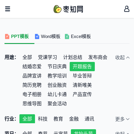
PPT模板
Word模板
Excel模板
用途：
全部
党课学习
计划总结
发布商会
收起
结婚恋爱
节日庆典
开题报告
品牌宣讲
教学培训
毕业答辩
简历竞聘
创业融资
清新唯美
电子相册
幼儿卡通
产品宣传
思维导图
聚会活动
行业：
全部
科技
教育
金融
通讯
更多
广告
旅游
互联网
房地产
节日：
全部
春节
元宵节
龙抬头节