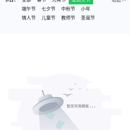
收起
医药医疗
影视传媒
公益宣传
端午节
七夕节
中秋节
小年
室内装修
绿色环保
体育运动
情人节
儿童节
教师节
圣诞节
银行证券
保险理赔
财务会计
通用