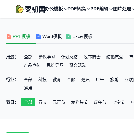
办公模板
PDF转换
PDF编辑
图片处理
PPT模板
Word模板
Excel模板
用途：
全部
党课学习
计划总结
发布商会
结婚恋爱
节
产品宣传
思维导图
聚会活动
行业：
全部
科技
教育
金融
通讯
广告
旅游
互联
通用
节日：
全部
春节
元宵节
龙抬头节
端午节
七夕节