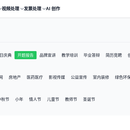
视频处理
发票处理
AI 创作
日庆典
开题报告
品牌宣讲
教学培训
毕业答辩
简历竞聘
网
房地产
医药医疗
影视传媒
公益宣传
室内装修
绿色环
中秋节
小年
情人节
儿童节
教师节
圣诞节