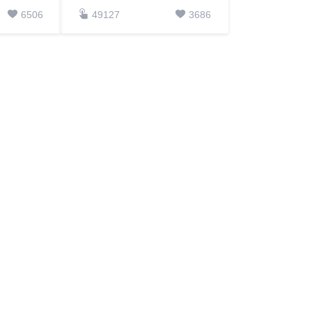
6506
49127
3686