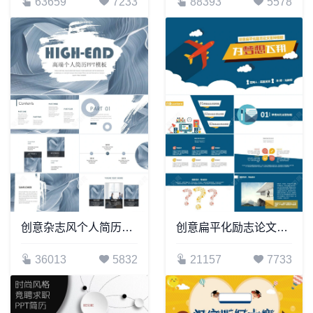
63659
7233
88393
5578
创意杂志风个人简历PPT模板
创意扁平化励志论文答辩PPT模板
36013
5832
21157
7733