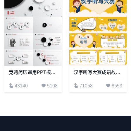
竞聘简历通用PPT模板(23)
汉字听写大赛成语故事PPT模板(4)
43140
5108
71058
8553