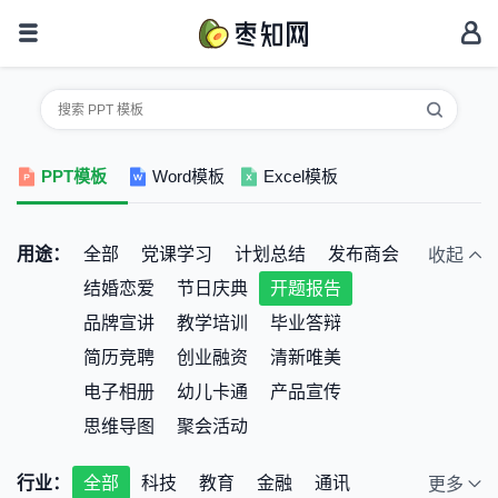
PPT模板
Word模板
Excel模板
用途：
全部
党课学习
计划总结
发布商会
收起
结婚恋爱
节日庆典
开题报告
品牌宣讲
教学培训
毕业答辩
简历竞聘
创业融资
清新唯美
电子相册
幼儿卡通
产品宣传
思维导图
聚会活动
行业：
全部
科技
教育
金融
通讯
更多