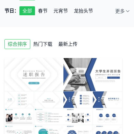
广告
旅游
互联网
房地产
节日：
全部
春节
元宵节
龙抬头节
更多
医药医疗
影视传媒
公益宣传
端午节
七夕节
中秋节
小年
室内装修
绿色环保
体育运动
情人节
儿童节
教师节
圣诞节
银行证券
保险理赔
财务会计
通用
综合排序
热门下载
最新上传