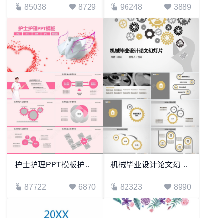
85038
8729
96248
3889
护士护理PPT模板护士医院护理护工通用模板
机械毕业设计论文幻灯片毕业答辩论文PPT模板
87722
6870
82323
8990