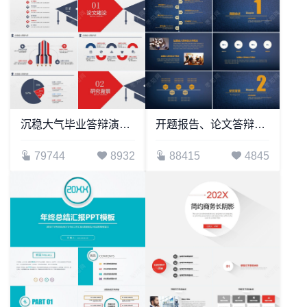
沉稳大气毕业答辩演讲辩论教育课件PPT模板
开题报告、论文答辩学术类通用PPT模版
79744
8932
88415
4845