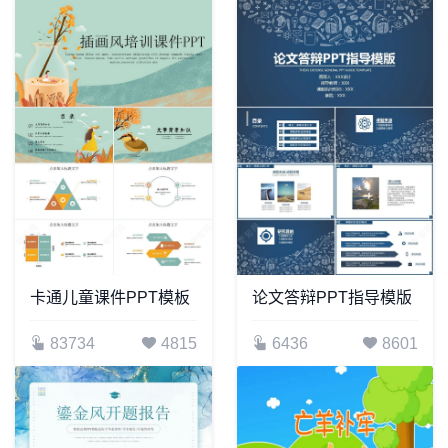
卡通儿童课件PPT模板
论文答辩PPT指导模版
83734
4815
6436
8601