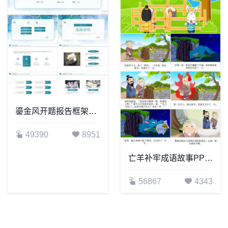
鎏金风开题报告框架完整PPT模板适用于毕业答辩学术报告开题答辩
49390
8951
亡羊补牢成语故事PPT模板
56867
4343