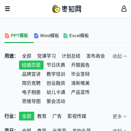
PPT模板
Word模板
Excel模板
用途：
全部
党课学习
计划总结
发布商会
收起
结婚恋爱
节日庆典
开题报告
品牌宣讲
教学培训
毕业答辩
简历竞聘
创业融资
清新唯美
电子相册
幼儿卡通
产品宣传
思维导图
聚会活动
行业：
全部
教育
广告
影视传媒
更多
公益宣传
室内装修
美容彩妆
通用
节日：
全部
春节
元宵节
龙抬头节