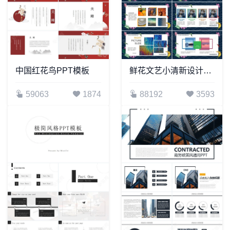
中国红花鸟PPT模板
鲜花文艺小清新设计通用PPT模版
59063
1874
88192
3593