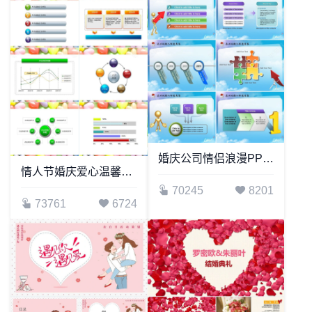
婚庆公司情侣浪漫PPT模板
情人节婚庆爱心温馨PPT模板(2)
70245
8201
73761
6724