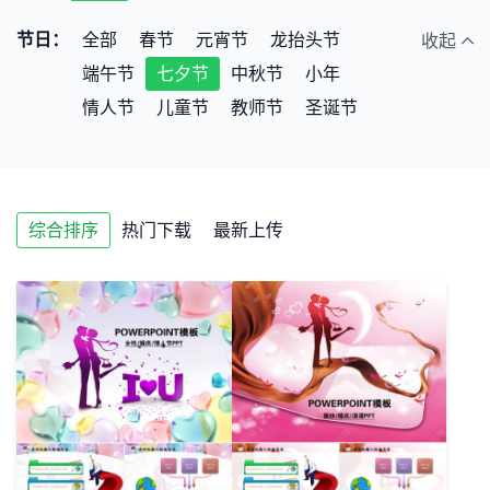
公益宣传
室内装修
美容彩妆
通用
节日：
全部
春节
元宵节
龙抬头节
收起
端午节
七夕节
中秋节
小年
情人节
儿童节
教师节
圣诞节
综合排序
热门下载
最新上传