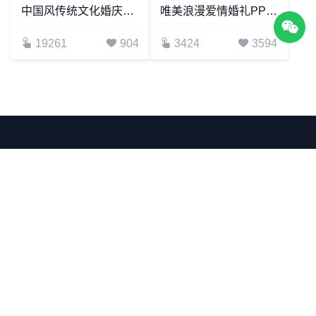
中国风传统文化婚庆爱情通用PPT模板
唯美浪漫爱情婚礼PPT模板
19261
904
3424
3594
网站模板均由合作伙伴上传或提供，若您认为相关内容涉嫌
侵权请联系：
客服 QQ：3981029802