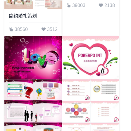
简约婚礼策划
38560
3512
婚庆新婚庆典PPT模板
39003
2138