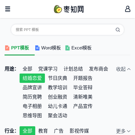
PPT模板
Word模板
Excel模板
用途：
全部
党课学习
计划总结
发布商会
收起
结婚恋爱
节日庆典
开题报告
品牌宣讲
教学培训
毕业答辩
简历竞聘
创业融资
清新唯美
电子相册
幼儿卡通
产品宣传
思维导图
聚会活动
行业：
全部
教育
广告
影视传媒
更多