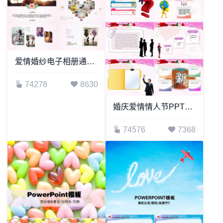
爱情婚纱电子相册通用PPT模版
74278
8630
婚庆爱情情人节PPT模板
74576
7368