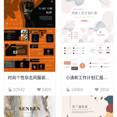
时尚个性杂志风服装美容通用PPT模板
小清新工作计划汇报通用PPT模版
20542
5805
18068
3856