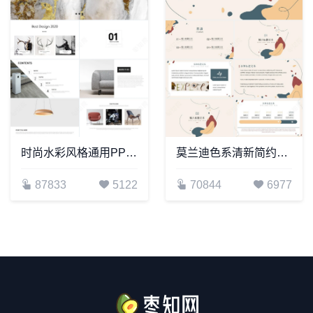
时尚水彩风格通用PPT模板(111)
莫兰迪色系清新简约通用PPT模板
87833
5122
70844
6977