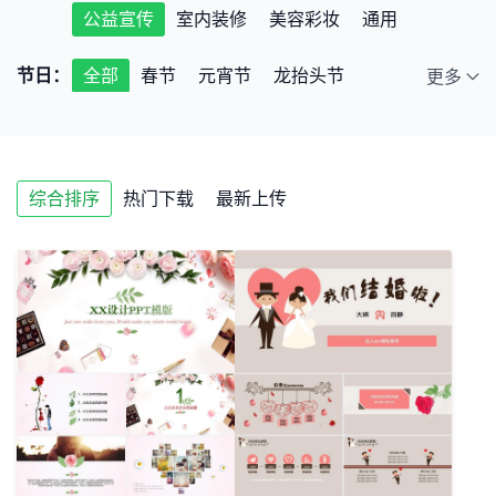
公益宣传
室内装修
美容彩妆
通用
节日：
全部
春节
元宵节
龙抬头节
更多
端午节
七夕节
中秋节
小年
情人节
儿童节
教师节
圣诞节
综合排序
热门下载
最新上传