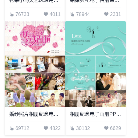
花朵小鸟文艺风通用PPT模版
结婚典礼电子相册通用PPT模板
76733
4011
78944
2331
婚纱照片相册纪念电子画册PPT模板
相册纪念电子画册PPT模板
69712
4822
30132
6629