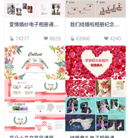
爱情婚纱电子相册通用PPT模版
我们结婚啦相册纪念电子画册PPT模板
74277
8629
83966
4240