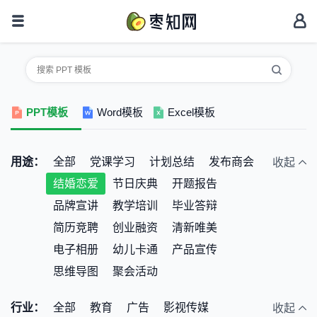
PPT模板
Word模板
Excel模板
用途：
全部
党课学习
计划总结
发布商会
收起
结婚恋爱
节日庆典
开题报告
品牌宣讲
教学培训
毕业答辩
简历竞聘
创业融资
清新唯美
电子相册
幼儿卡通
产品宣传
思维导图
聚会活动
行业：
全部
教育
广告
影视传媒
收起