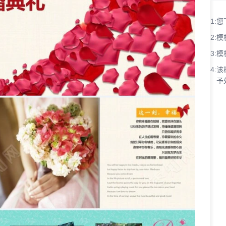
1:
您
2:
模
3:
模
4:
该
予