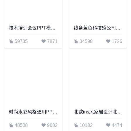
技术培训会议PPT模板框架完整PPT模板适用于年终总结新年计划工作汇报等
线条蓝色科技感公司简介项目计划书通用PPT模板
59735
7871
34598
1726
时尚水彩风格通用PPT模板(82)
北欧ins风家居设计北欧简约家具装修设计通用PPT模板
48508
9682
10182
4474