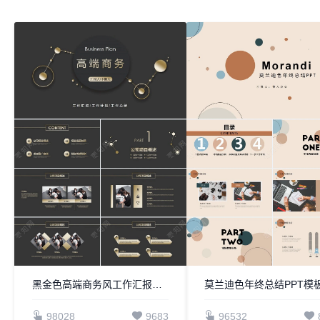
黑金色高端商务风工作汇报PPT模板
莫兰迪色年终总结PPT模
98028
9683
96532