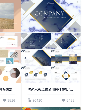
板(82)
时尚水彩风格通用PPT模板(85)
3516
90410
6433