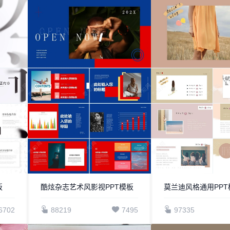
板
酷炫杂志艺术风影视PPT模板
莫兰迪风格通用PPT模
6702
88219
7495
97335