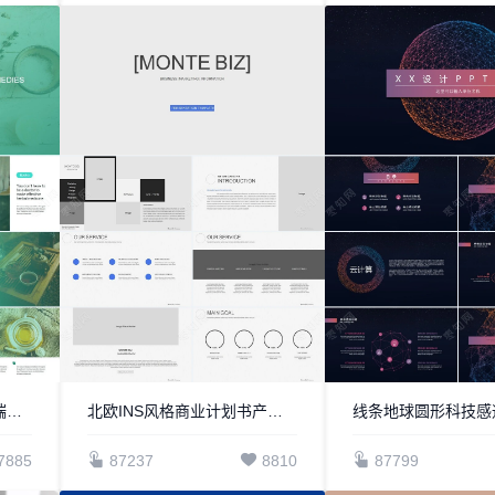
欧美文艺小清新茶文化高端品牌宣传通用PPT模板
北欧INS风格商业计划书产品发布PPT模板
7885
87237
8810
87799