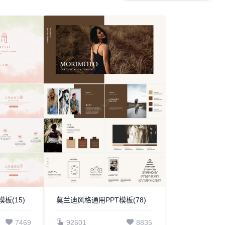
板(15)
莫兰迪风格通用PPT模板(78)
7469
92601
8835