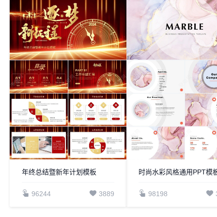
年终总结暨新年计划模板
96244
3889
98198