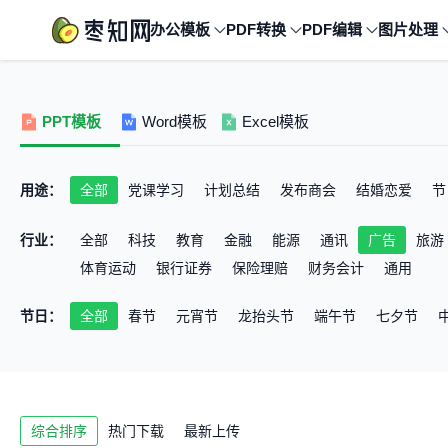
办公模板
PDF转换
PDF编辑
图片处理
PPT模板
Word模板
Excel模板
用途：
全部
党课学习
计划总结
发布商会
结婚恋爱
节
产品宣传
思维导图
聚会活动
行业：
全部
科技
教育
金融
能源
通讯
广告
旅游
体育运动
银行证券
保险理赔
财务会计
通用
节日：
全部
春节
元宵节
龙抬头节
端午节
七夕节
综合排序
热门下载
最新上传