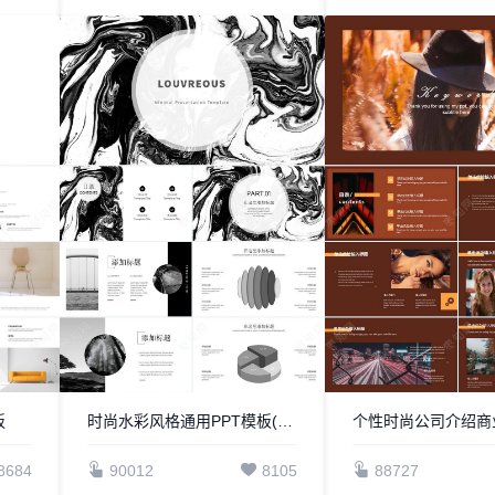
板
时尚水彩风格通用PPT模板(65)
8684
90012
8105
88727