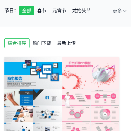
节日：
全部
春节
元宵节
龙抬头节
更多
端午节
七夕节
中秋节
小年
情人节
儿童节
教师节
圣诞节
综合排序
热门下载
最新上传