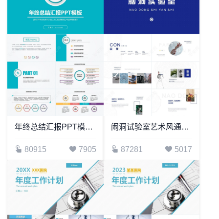
年终总结汇报PPT模板适用年终总结新年计划工作汇报述职报告项目策划
闹洞试验室艺术风通用PPT模板
80915
7905
87281
5017