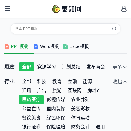
PPT模板
Word模板
Excel模板
用途：
全部
党课学习
计划总结
发布商会
更多
结婚恋爱
节日庆典
开题报告
行业：
全部
科技
教育
金融
能源
收起
品牌宣讲
教学培训
毕业答辩
通讯
广告
旅游
互联网
房地产
简历竞聘
创业融资
清新唯美
医药医疗
影视传媒
农业养殖
电子相册
幼儿卡通
产品宣传
公益宣传
室内装修
美容彩妆
思维导图
聚会活动
餐饮美食
绿色环保
体育运动
银行证券
保险理赔
财务会计
通用