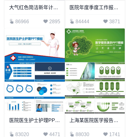
大气红色简洁新年计划实用框架完整年终总结工作汇报PPT模板
医院年度季度工作报告PPT模板
86966
2895
84444
3871
医院医生护士护理PPT模板
上海某医院医学报告演示PPT模板
83020
4471
88030
1741