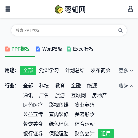
PPT模板
Word模板
Excel模板
用途：
全部
党课学习
计划总结
发布商会
更多
结婚恋爱
节日庆典
开题报告
行业：
全部
科技
教育
金融
能源
收起
品牌宣讲
教学培训
毕业答辩
通讯
广告
旅游
互联网
房地产
简历竞聘
创业融资
清新唯美
医药医疗
影视传媒
农业养殖
电子相册
幼儿卡通
产品宣传
公益宣传
室内装修
美容彩妆
思维导图
聚会活动
餐饮美食
绿色环保
体育运动
银行证券
保险理赔
财务会计
通用