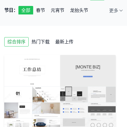
节日：
全部
春节
元宵节
龙抬头节
更多
端午节
七夕节
中秋节
小年
情人节
儿童节
教师节
圣诞节
综合排序
热门下载
最新上传