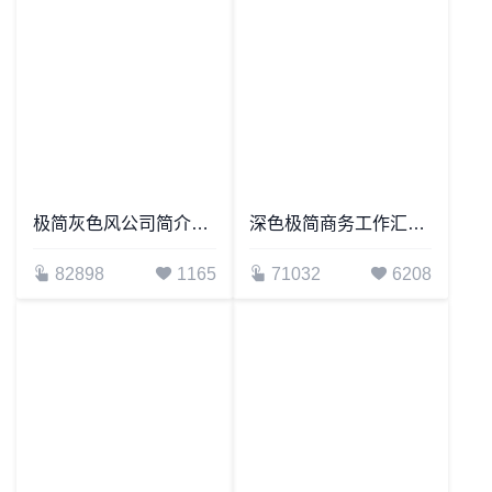
工作总结报告PPT
线条方块工作总结年中总结商务汇演述职演讲
85473
606
80262
2583
极简灰色风公司简介通用PPT模板