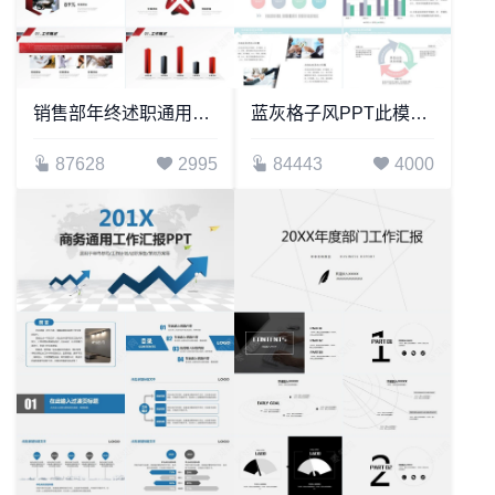
销售部年终述职通用PPT模板
蓝灰格子风PPT此模板可用于工作报告季度总结年终汇报
87628
2995
84443
4000