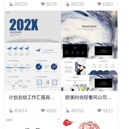
89220
6079
86530
6962
计划总结工作汇报商务通用汇报PPT模板(2)
欧美时尚轻奢风公司简介商业计划书项目报告PPT模板
85674
6582
86352
5811