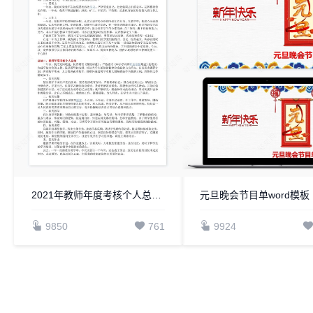
2021年教师年度考核个人总结【10篇】
元旦晚会节目单word模板
9850
761
9924