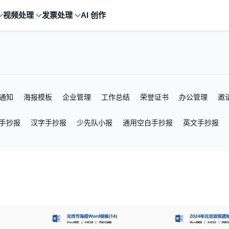
视频处理
发票处理
AI 创作
通知
海报模板
企业管理
工作总结
荣誉证书
办公管理
邀
手抄报
汉字手抄报
少先队小报
通用空白手抄报
英文手抄报
学生评语
阅读记录卡
值日表
职业规划书
春节放假通知
元
动节海报
清明节海报
幼儿园招生海报
元宵节海报
招聘海报