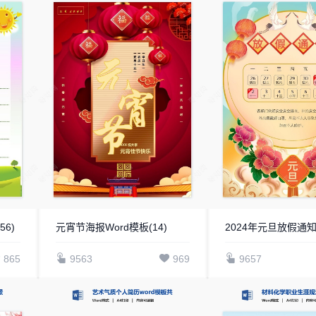
6)
元宵节海报Word模板(14)
865
9563
969
9657