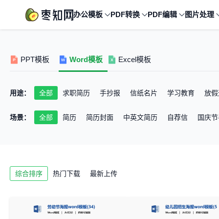
办公模板
PDF转换
PDF编辑
图片处理
PPT模板
Word模板
Excel模板
用途：
全部
求职简历
手抄报
信纸名片
学习教育
放假
杂志报刊
场景：
全部
简历
简历封面
中英文简历
自荐信
国庆节
成长档案
寒暑假作息时间表
奖状模板
课程表模板
劳动节放假通知
中秋国庆放假通知
学校放假通知
劳
喜报海报
办公综合管理
财产综合管理
办公物品管理
综合排序
热门下载
最新上传