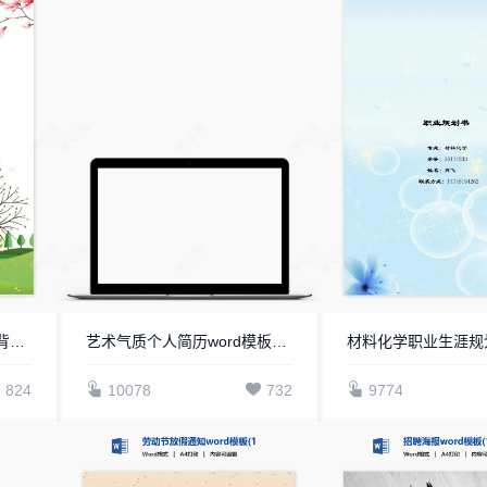
清明节信纸word格式信纸背景word模板电子信纸WPS(9)
艺术气质个人简历word模板共四页(1)
824
10078
732
9774