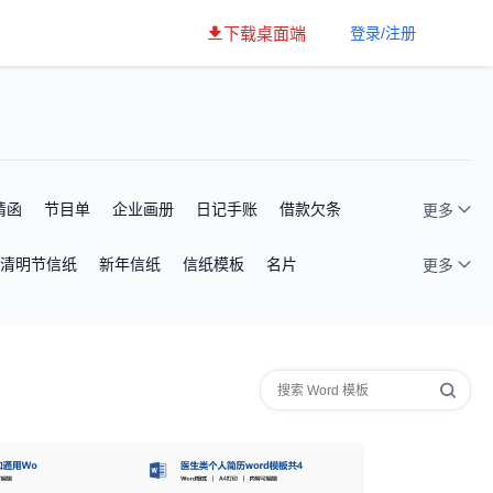
下载桌面端
登录/注册
请函
节目单
企业画册
日记手账
借款欠条
更多
清明节信纸
新年信纸
信纸模板
名片
更多
旦放假通知
清明节放假通知
端午节放假通知
招生海报
工作日程
会议管理
出差管理