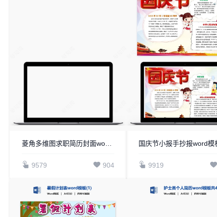
菱角多维图求职简历封面word简历模板
9579
904
9919