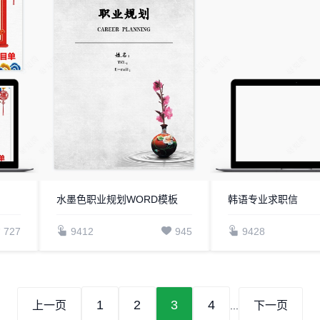
水墨色职业规划WORD模板
韩语专业求职信
727
9412
945
9428
1
2
3
4
上一页
下一页
...