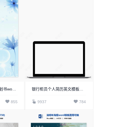
材料化学职业生涯规划书word模板
银行柜员个人简历英文模板word简历模板
855
9937
784