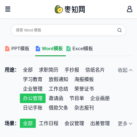
PPT模板
Word模板
Excel模板
用途：
全部
求职简历
手抄报
信纸名片
收起
学习教育
放假通知
海报模板
企业管理
工作总结
荣誉证书
办公管理
邀请函
节目单
企业画册
日记手账
借款欠条
杂志报刊
场景：
全部
工作日程
会议管理
出差管理
更多
办公综合管理
财产综合管理