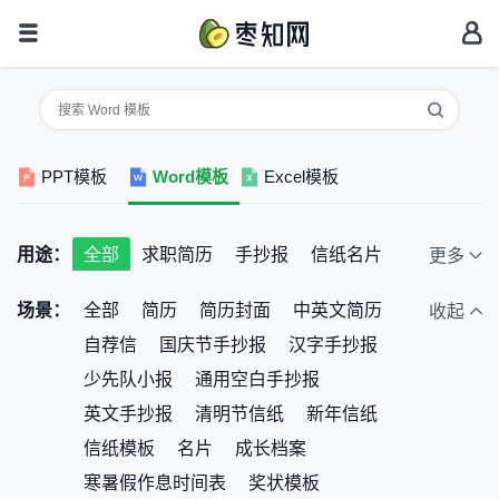
PPT模板
Word模板
Excel模板
用途：
全部
求职简历
手抄报
信纸名片
更多
学习教育
放假通知
海报模板
场景：
全部
简历
简历封面
中英文简历
收起
企业管理
工作总结
荣誉证书
自荐信
国庆节手抄报
汉字手抄报
办公管理
邀请函
节目单
企业画册
少先队小报
通用空白手抄报
日记手账
借款欠条
杂志报刊
英文手抄报
清明节信纸
新年信纸
信纸模板
名片
成长档案
寒暑假作息时间表
奖状模板