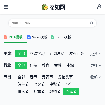
PPT模板
Word模板
Excel模板
用途：
全部
党课学习
计划总结
发布商会
更多
结婚恋爱
节日庆典
开题报告
行业：
全部
科技
教育
金融
能源
更多
品牌宣讲
教学培训
毕业答辩
通讯
广告
旅游
互联网
房地产
简历竞聘
创业融资
清新唯美
节日：
全部
春节
元宵节
龙抬头节
收起
医药医疗
影视传媒
农业养殖
电子相册
幼儿卡通
产品宣传
端午节
七夕节
中秋节
小年
公益宣传
室内装修
美容彩妆
思维导图
聚会活动
情人节
儿童节
教师节
圣诞节
餐饮美食
绿色环保
体育运动
银行证券
保险理赔
财务会计
通用