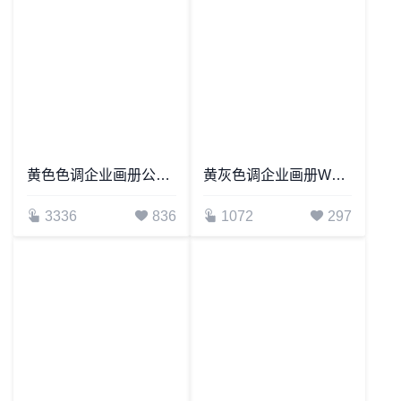
值日表
职业规划书
春节放假通知
元旦放假通知
清明节放假通知
端午节放假通知
劳动节放假通知
中秋国庆放假通知
学校放假通知
劳动节海报
清明节海报
幼儿园招生海报
元宵节海报
黄色色调企业画册公司宣传手册Word模板
黄灰色调企业画册Word模板
招聘海报
招生海报
工作日程
会议管理
出差管理
喜报海报
3336
836
1072
297
办公综合管理
财产综合管理
办公物品管理