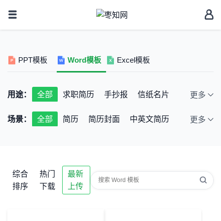
PPT模板
Word模板
Excel模板
用途：
全部
求职简历
手抄报
信纸名片
更多
学习教育
放假通知
海报模板
场景：
全部
简历
简历封面
中英文简历
更多
企业管理
工作总结
荣誉证书
自荐信
国庆节手抄报
汉字手抄报
办公管理
邀请函
节目单
企业画册
少先队小报
通用空白手抄报
日记手账
借款欠条
杂志报刊
英文手抄报
清明节信纸
新年信纸
综合
热门
最新
信纸模板
名片
成长档案
排序
下载
上传
寒暑假作息时间表
奖状模板
课程表模板
学生评语
阅读记录卡