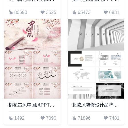
80690
3525
65473
6831
桃花古风中国风PPT模板
北欧风装修设计品牌宣传项目策划PPT模板
1492
7090
71896
7481