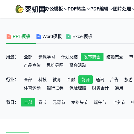
办公模板
PDF转换
PDF编辑
图片处理
PPT模板
Word模板
Excel模板
用途：
全部
党课学习
计划总结
发布商会
结婚恋爱
节
产品宣传
思维导图
聚会活动
行业：
全部
科技
教育
金融
能源
通讯
广告
旅游
体育运动
银行证券
保险理赔
财务会计
通用
节日：
全部
春节
元宵节
龙抬头节
端午节
七夕节