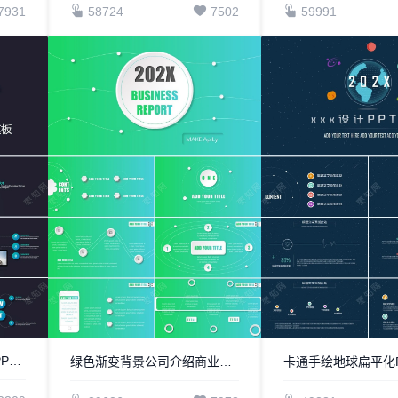
7931
58724
7502
59991
高端蓝色微立体年度汇报PPT模板
绿色渐变背景公司介绍商业计划书通用PPT模板
卡通手绘地球扁平化