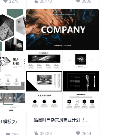
1278
38478
3985
酷黑时尚杂志风商业计划书项目简介PPT模板
模板(2)
32423
2644
780