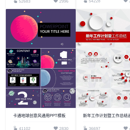
54228
52683
2996
卡通地球创意风通用PPT模板
41102
2830
36697