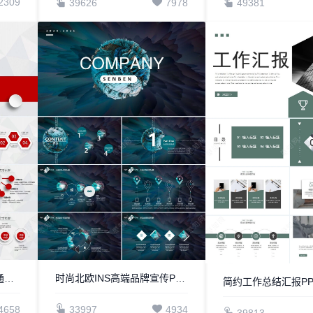
2309
39626
7978
49381
新年工作计划暨工作总结通用PPT模板简洁实用框架完整的年终总结工作汇报与新年计划
时尚北欧INS高端品牌宣传PPT模板
简约工作总结汇报PPT
4658
33997
4934
39813