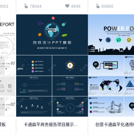
8001
78044
4699
85860
模板
卡通扁平商务报告项目展示PPT模板