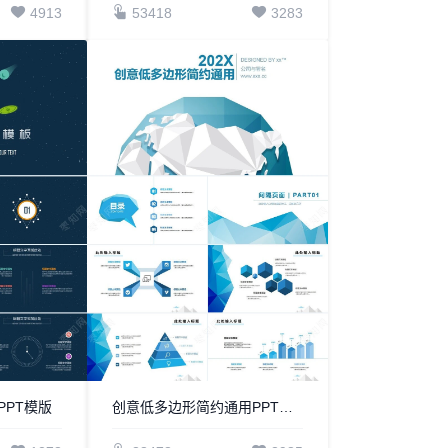
4913
53418
3283
PPT模版
创意低多边形简约通用PPT模板