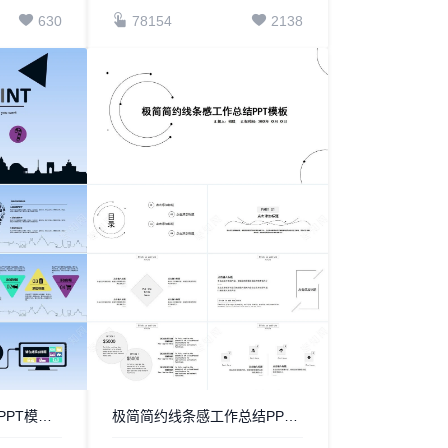
630
78154
2138
创意卡通扁平化通用PPT模板(3)
极简简约线条感工作总结PPT模板