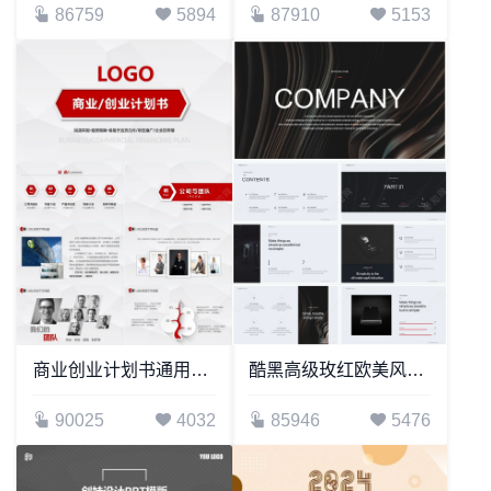
86759
5894
87910
5153
商业创业计划书通用PPT模板简洁实用完整框架投资合作项目推广企业宣传
酷黑高级玫红欧美风通用PPT模板
90025
4032
85946
5476