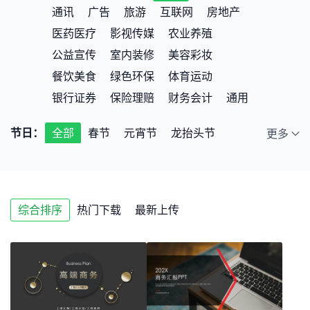
通讯
广告
旅游
互联网
房地产
医药医疗
影视传媒
农业养殖
公益宣传
室内装修
美容彩妆
餐饮美食
绿色环保
体育运动
银行证券
保险理赔
财务会计
通用
节日：
全部
春节
元宵节
龙抬头节
更多
端午节
七夕节
中秋节
小年
情人节
儿童节
教师节
圣诞节
综合排序
热门下载
最新上传