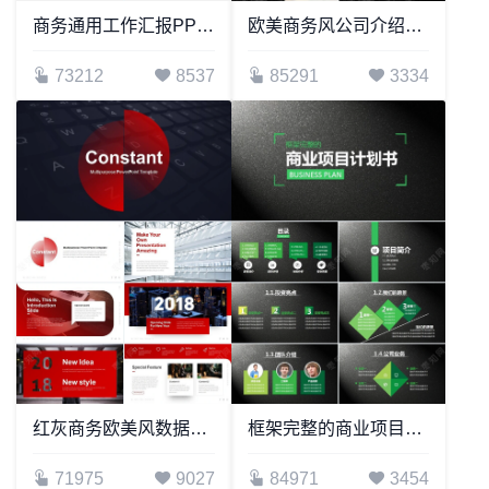
商务通用工作汇报PPT模板
欧美商务风公司介绍工作总结商务报告项目展示PPT模板
73212
8537
85291
3334
红灰商务欧美风数据表格企业宣传通用PPT模板
框架完整的商业项目计划书通用PPT模板
71975
9027
84971
3454