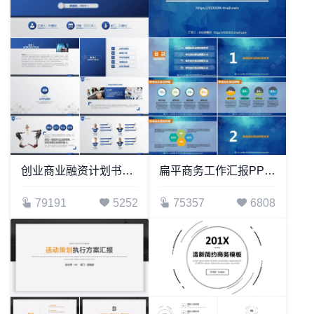
创业商业融资计划书通用PPT模板(3)
扁平商务工作汇报PPT模板
79191
5252
75357
6808