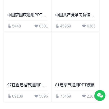
五星红旗背景教育课件PPT模板
主题教育专题党课PPT模板不忘初心牢记使命
23551
2801
10408
1142
中国梦国庆通用PPT模板
中国共产党学习解读通用PPT模板学党章党规学系列讲话做合格党员
5448
8301
45959
6385