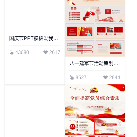
国庆节PPT模板爱我中华
八一建军节活动策划PPT模板
43680
2617
8527
2844