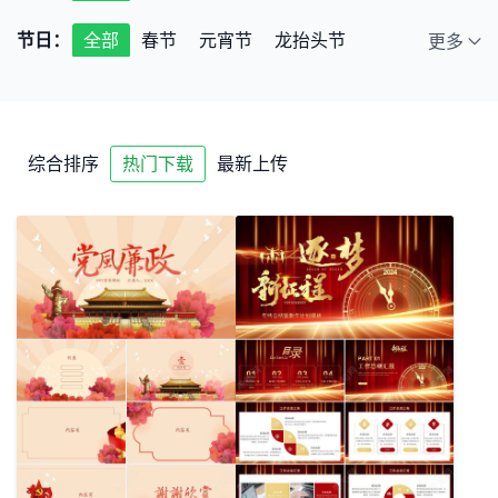
互联网
房地产
医药医疗
影视传媒
节日：
全部
春节
元宵节
龙抬头节
更多
公益宣传
体育运动
银行证券
端午节
七夕节
中秋节
小年
保险理赔
财务会计
通用
情人节
儿童节
教师节
圣诞节
综合排序
热门下载
最新上传