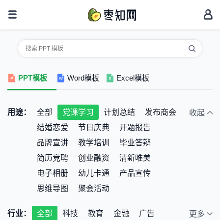
PPT模板
Word模板
Excel模板
用途：
全部
党课学习
计划总结
发布商会
收起
结婚恋爱
节日庆典
开题报告
品牌宣讲
教学培训
毕业答辩
简历竞聘
创业融资
清新唯美
电子相册
幼儿卡通
产品宣传
思维导图
聚会活动
行业：
全部
科技
教育
金融
广告
更多