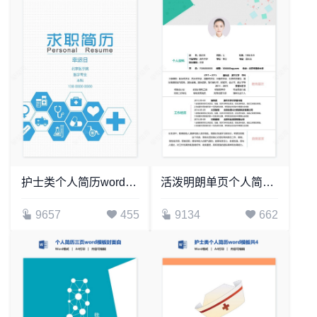
护士类个人简历word模板共4页(19)
活泼明朗单页个人简历word文档(4)
9657
455
9134
662