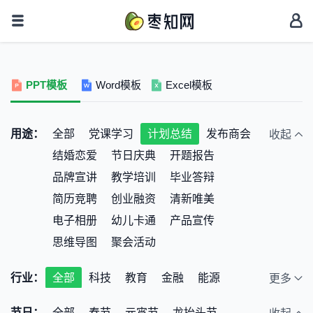
PPT模板
Word模板
Excel模板
用途：
全部
党课学习
计划总结
发布商会
收起
结婚恋爱
节日庆典
开题报告
品牌宣讲
教学培训
毕业答辩
简历竞聘
创业融资
清新唯美
电子相册
幼儿卡通
产品宣传
思维导图
聚会活动
行业：
全部
科技
教育
金融
能源
更多
通讯
广告
旅游
互联网
房地产
节日：
全部
春节
元宵节
龙抬头节