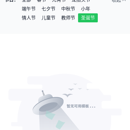
收起
医药医疗
影视传媒
农业养殖
端午节
七夕节
中秋节
小年
公益宣传
室内装修
美容彩妆
情人节
儿童节
教师节
圣诞节
餐饮美食
绿色环保
体育运动
银行证券
保险理赔
财务会计
通用