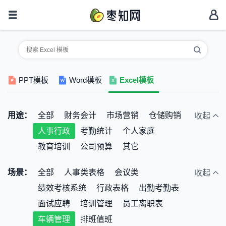
PPT模板
Word模板
Excel模板
用途：
全部
财务会计
市场营销
仓储购销
收起
人事行政
考勤统计
个人家庭
教育培训
公司预算
其它
场景：
全部
人事类表格
会议类
收起
绩效考核系统
行政表格
出勤考勤表
面试应聘
培训管理
员工离职表
车辆管理
排班值班