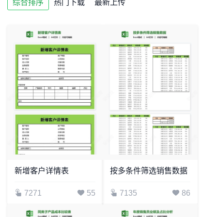
综合排序
热门下载
最新上传
新增客户详情表
按多条件筛选销售数据
7271
55
7135
86