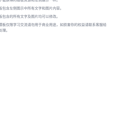
下载获得的模板资源和左侧展示一样。
板包含左侧图示中所有文字和图片内容。
板包含的所有文字及图片均可以修改。
模板仅限学习交流请勿用于商业用途，如损害你的权益请联系客服给
处理。