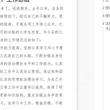
1:
您
2:
模
3:
模
4:
该
予