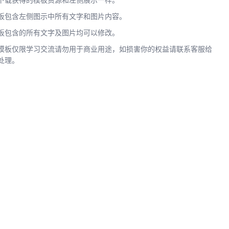
下载获得的模板资源和左侧展示一样。
板包含左侧图示中所有文字和图片内容。
板包含的所有文字及图片均可以修改。
模板仅限学习交流请勿用于商业用途，如损害你的权益请联系客服给
处理。