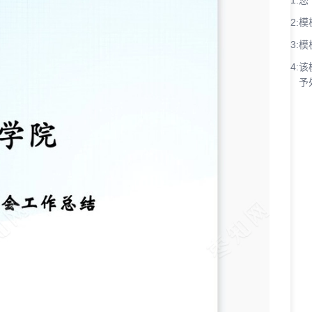
1:
您
2:
模
3:
模
4:
该
予