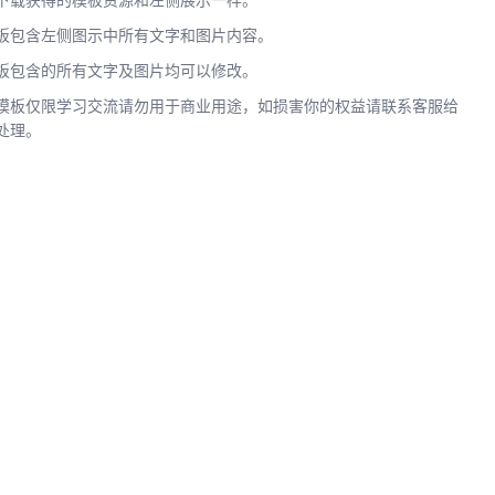
下载获得的模板资源和左侧展示一样。
板包含左侧图示中所有文字和图片内容。
板包含的所有文字及图片均可以修改。
模板仅限学习交流请勿用于商业用途，如损害你的权益请联系客服给
处理。