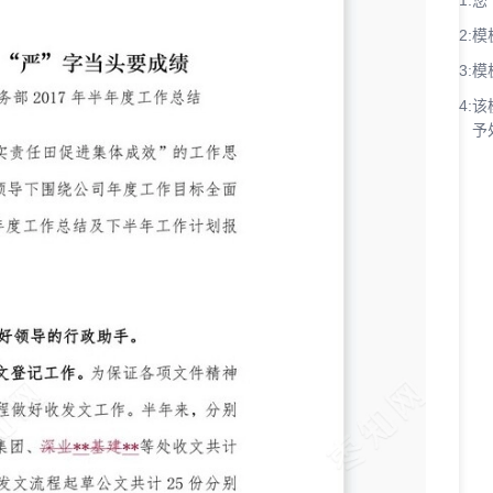
1:
您
2:
模
3:
模
4:
该
予