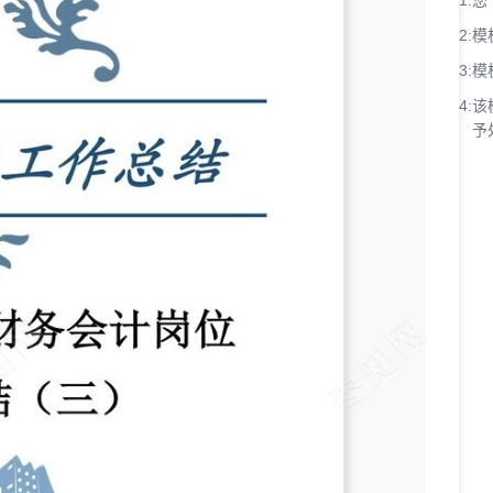
1:
您
2:
模
3:
模
4:
该
予