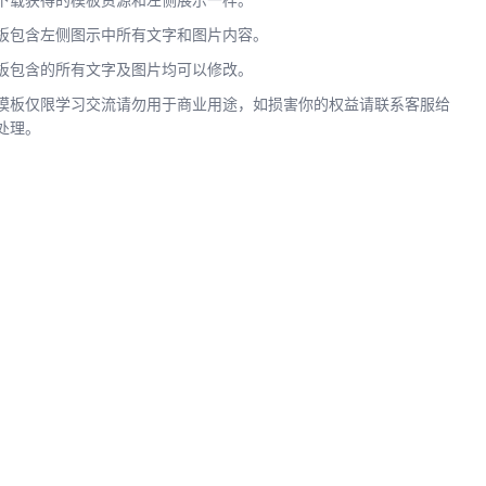
下载获得的模板资源和左侧展示一样。
板包含左侧图示中所有文字和图片内容。
板包含的所有文字及图片均可以修改。
模板仅限学习交流请勿用于商业用途，如损害你的权益请联系客服给
处理。