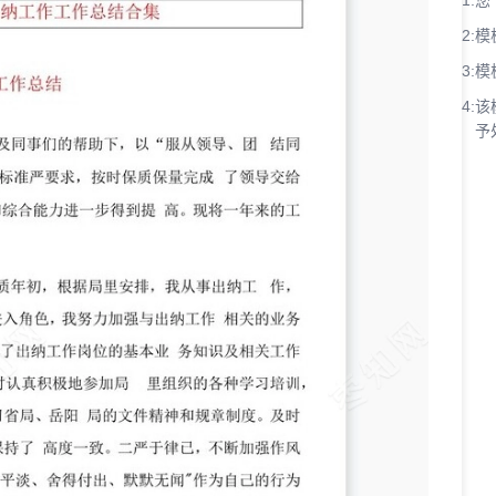
1:
您
2:
模
3:
模
4:
该
予