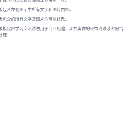
下载获得的模板资源和左侧展示一样。
板包含左侧图示中所有文字和图片内容。
板包含的所有文字及图片均可以修改。
模板仅限学习交流请勿用于商业用途，如损害你的权益请联系客服给
处理。