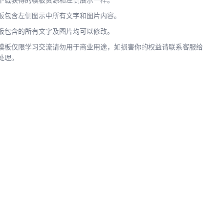
下载获得的模板资源和左侧展示一样。
板包含左侧图示中所有文字和图片内容。
板包含的所有文字及图片均可以修改。
模板仅限学习交流请勿用于商业用途，如损害你的权益请联系客服给
处理。