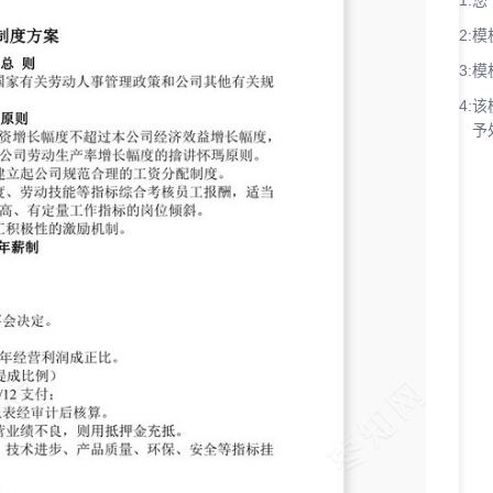
1:
您
2:
模
3:
模
4:
该
予