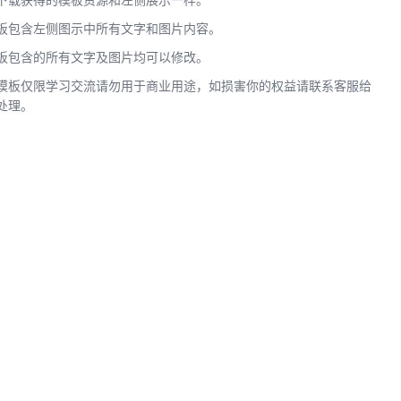
下载获得的模板资源和左侧展示一样。
板包含左侧图示中所有文字和图片内容。
板包含的所有文字及图片均可以修改。
模板仅限学习交流请勿用于商业用途，如损害你的权益请联系客服给
处理。