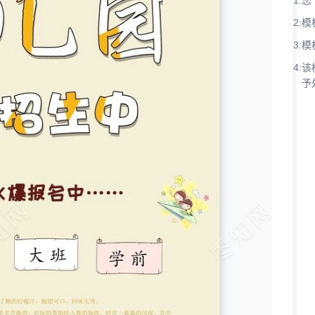
1:
您
2:
模
3:
模
4:
该
予