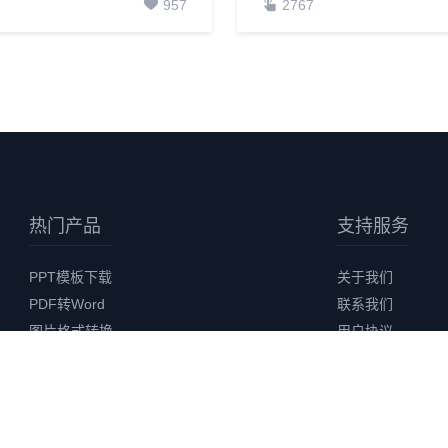
957
2767
热门产品
支持服务
PPT模板下载
关于我们
PDF转Word
联系我们
图片格式转换
用户协议
视频格式转换
隐私协议
发票合并打印
版权声明
AI 智能创作