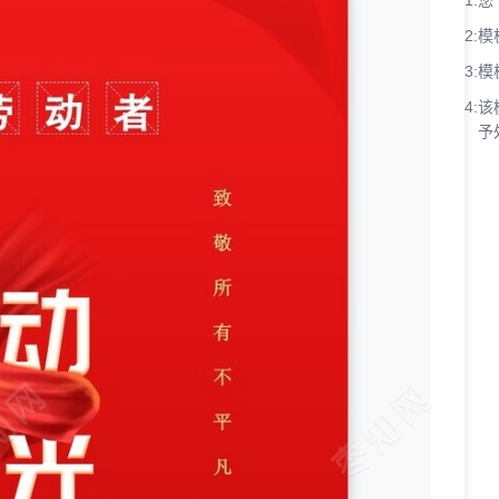
1:
您
2:
模
3:
模
4:
该
予