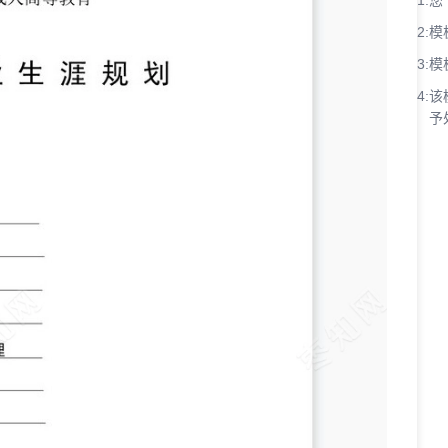
1:
您
2:
模
3:
模
4:
该
予